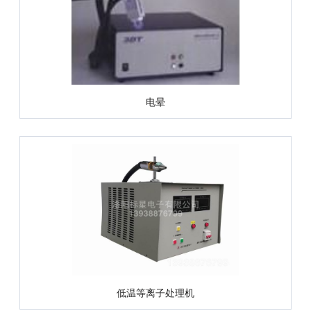
电晕
低温等离子处理机