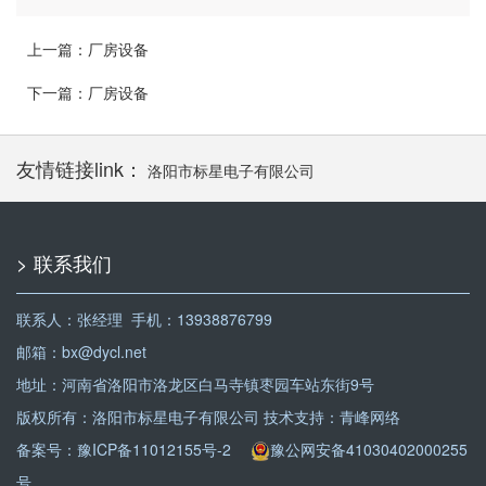
上一篇：
厂房设备
下一篇：
厂房设备
友情链接link：
洛阳市标星电子有限公司
> 联系我们
联系人：张经理 手机：13938876799
邮箱：bx@dycl.net
地址：河南省洛阳市洛龙区白马寺镇枣园车站东街9号
版权所有：洛阳市标星电子有限公司 技术支持：
青峰网络
备案号：
豫ICP备11012155号-2
豫公网安备41030402000255
号